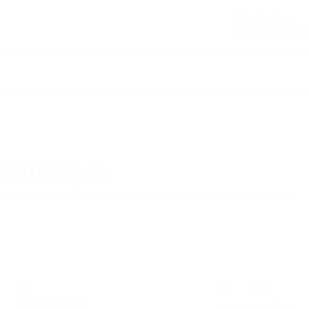
Contact number:
8-800-23498
GROUPCARGO
ических услуг в сфере международных грузовых авиаперевозок.