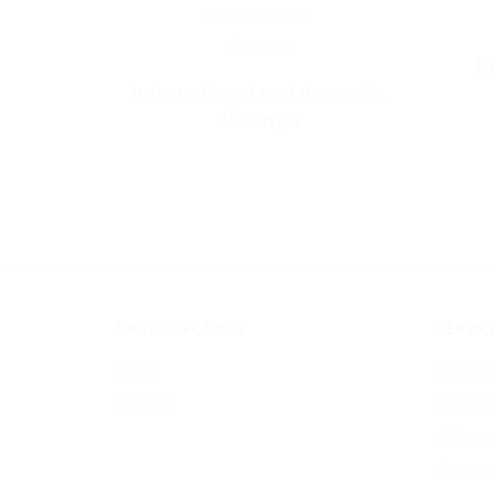
In
International and domestic
air cargo
AIRGROUPCARGO
SERVIC
About
Internat
Contact
Internat
Air tran
Customs