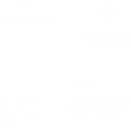
ternational air cargo
Air transportation 
consolidated carg
ES
CONTACTS
ional and domestic air cargo
Contact number:
8-800-2349
ional air cargo
Email:
info@airgroupcargo.ru
Location:
Vnukovo airport, h. 1 b
sportation of consolidated cargo
 clearance
©
AirGroup Cargо — All rights reserv