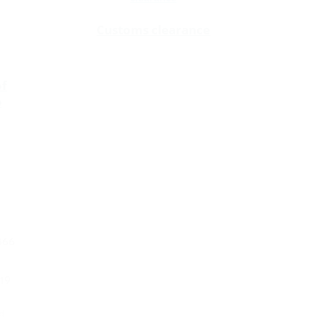
Customs clearance
of
o
866
.19
ed